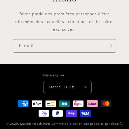
Faites partie des premières personnes à être
informées des nouvelles collections et des offres
exclusives.
E-mail
Pays/région
France | EUR €
Moyens
de
paiement
© 2026,
Maison Yassab Paris
Commerce électronique propulsé par Shopify