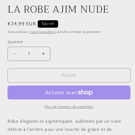
LA ROBE AJIM NUDE
Prix
€34,99 EUR
Épuisé
habituel
Taxes incluses.
Frais d'expédition
calculés à l'étape de paiement.
Quantité
Réduire
Augmenter
la
la
quantité
quantité
de
de
Épuisé
LA
LA
ROBE
ROBE
AJIM
AJIM
NUDE
NUDE
Plus de moyens de paiement
Robe élégante et sophistiquée, sublimée par un voile
délicat à l’arrière pour une touche de grâce et de