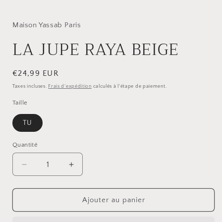
1
dans
une
fenêtre
Maison Yassab Paris
f
modale
LA JUPE RAYA BEIGE
Prix
€24,99 EUR
habituel
Taxes incluses.
Frais d'expédition
calculés à l'étape de paiement.
Taille
TU
Quantité
Réduire
Augmenter
la
la
quantité
quantité
de
de
Ajouter au panier
LA
LA
JUPE
JUPE